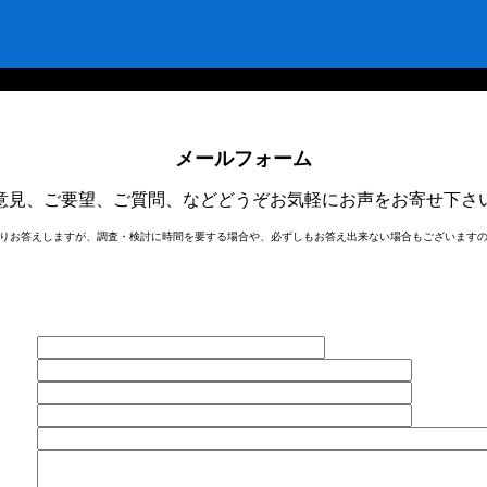
メールフォーム
意見、ご要望、ご質問、などどうぞお気軽にお声をお寄せ下さ
りお答えしますが、調査・検討に時間を要する場合や、必ずしもお答え出来ない場合もございます
名前
社名
署
番号
レス
ージ