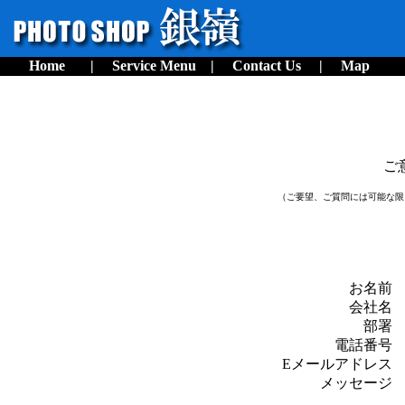
Home
|
Service Menu
|
Contact Us
|
Map
ご
（ご要望、ご質問には可能な限
お
会
部
電話
Eメールアド
メッセ